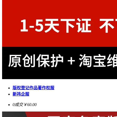
版权登记作品著作权服
新祎企服
0成交
￥60.00