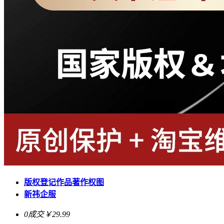
版权登记作品著作权图
新祎企服
0成交
￥29.99