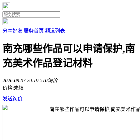
分享好友
服务首页
频道列表
南充哪些作品可以申请保护,南
充美术作品登记材料
2026-08-07 20:19:51
0询价
价格:未填
发送询价