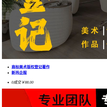
商标美术版权登记著作
新祎企服
0成交
￥88.00