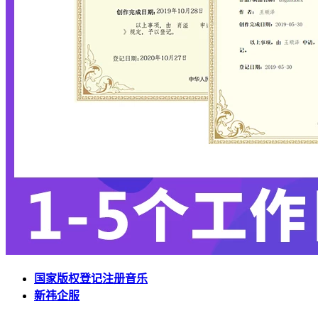
国家版权登记注册音乐
新祎企服