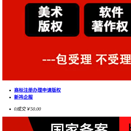
商标注册办理申请版权
新祎企服
0成交
￥50.00