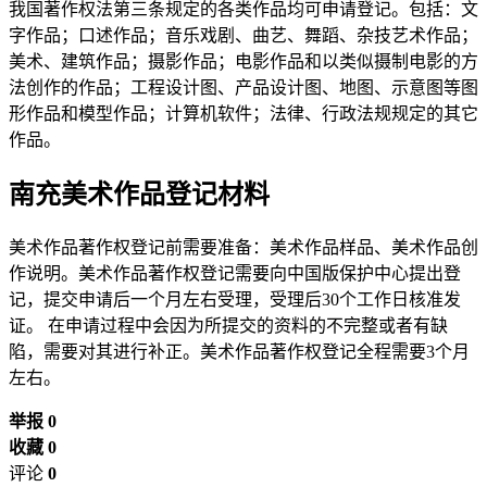
我国著作权法第三条规定的各类作品均可申请登记。包括：文
字作品；口述作品；音乐戏剧、曲艺、舞蹈、杂技艺术作品；
美术、建筑作品；摄影作品；电影作品和以类似摄制电影的方
法创作的作品；工程设计图、产品设计图、地图、示意图等图
形作品和模型作品；计算机软件；法律、行政法规规定的其它
作品。
南充美术作品登记材料
美术作品著作权登记前需要准备：美术作品样品、美术作品创
作说明。美术作品著作权登记需要向中国版保护中心提出登
记，提交申请后一个月左右受理，受理后30个工作日核准发
证。 在申请过程中会因为所提交的资料的不完整或者有缺
陷，需要对其进行补正。美术作品著作权登记全程需要3个月
左右。
举报 0
收藏 0
评论
0