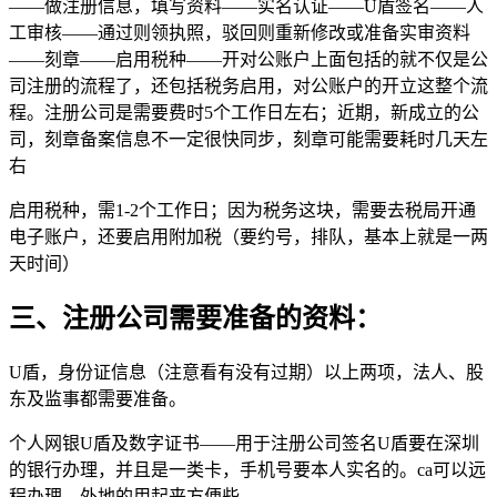
——做注册信息，填写资料——实名认证——U盾签名——人
工审核——通过则领执照，驳回则重新修改或准备实审资料
——刻章——启用税种——开对公账户上面包括的就不仅是公
司注册的流程了，还包括税务启用，对公账户的开立这整个流
程。注册公司是需要费时5个工作日左右；近期，新成立的公
司，刻章备案信息不一定很快同步，刻章可能需要耗时几天左
右
启用税种，需1-2个工作日；因为税务这块，需要去税局开通
电子账户，还要启用附加税（要约号，排队，基本上就是一两
天时间）
三、注册公司需要准备的资料：
U盾，身份证信息（注意看有没有过期）以上两项，法人、股
东及监事都需要准备。
个人网银U盾及数字证书——用于注册公司签名U盾要在深圳
的银行办理，并且是一类卡，手机号要本人实名的。ca可以远
程办理。外地的用起来方便些。