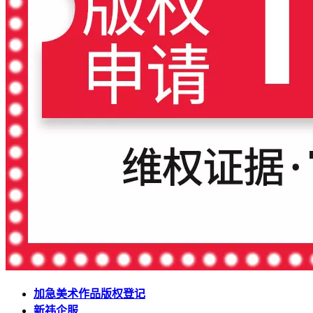
加急美术作品版权登记
新祎企服