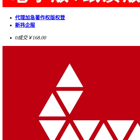
代理加急著作权版权登
新祎企服
0成交
￥168.00