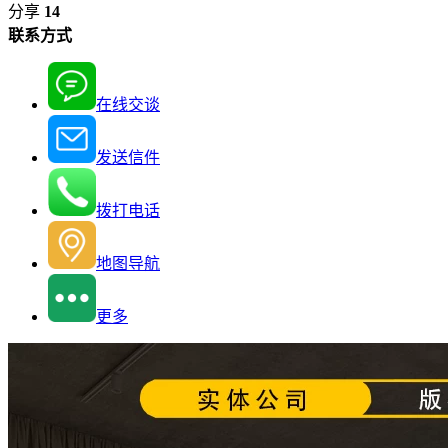
分享
14
联系方式
在线交谈
发送信件
拨打电话
地图导航
更多