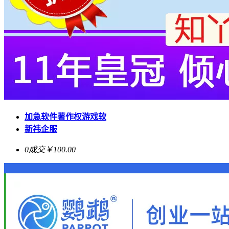
加急软件著作权游戏软
新祎企服
0成交
￥100.00