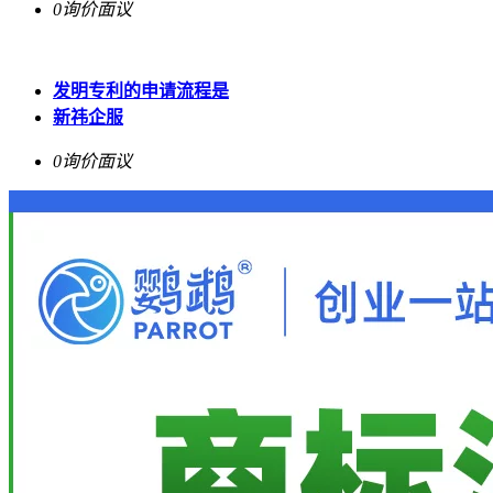
0询价
面议
发明专利的申请流程是
新祎企服
0询价
面议