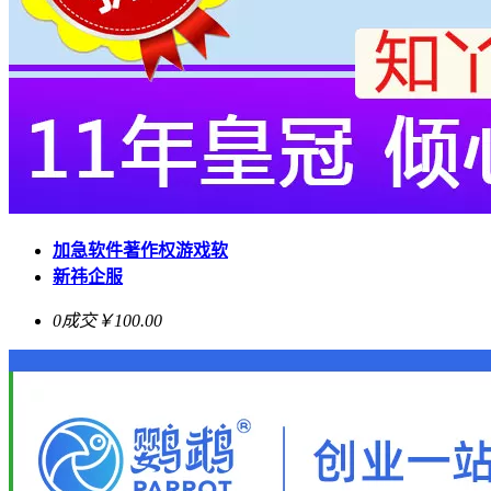
加急软件著作权游戏软
新祎企服
0成交
￥100.00