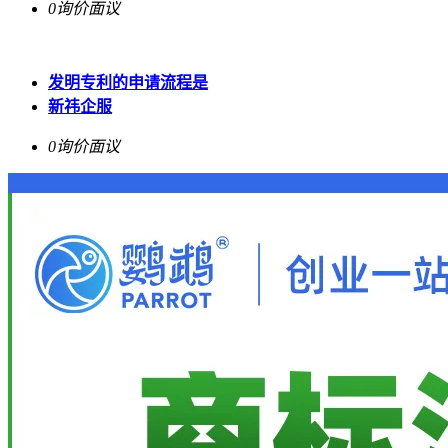
0询价
面议
发明专利的申请流程是
新祎企服
0询价
面议