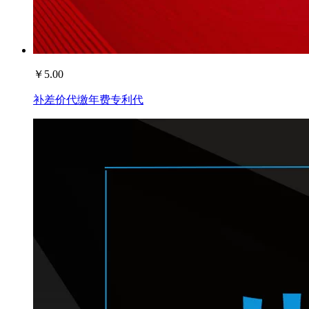
￥
5.00
补差价代缴年费专利代