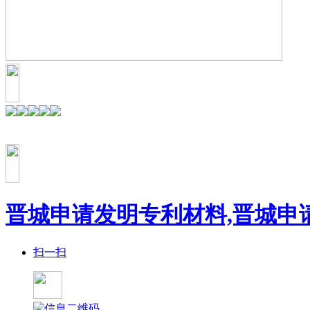
晋城申请发明专利材料,晋城申
扫一扫