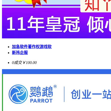
加急软件著作权游戏软
新祎企服
0成交
￥100.00