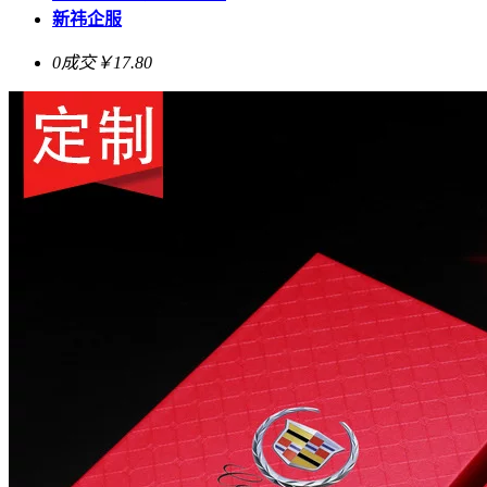
新祎企服
0成交
￥17.80