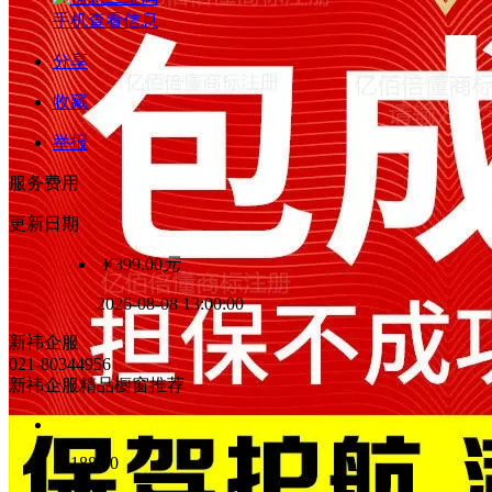
手机查看信息
分享
收藏
举报
服务费用
更新日期
￥
399.00
元
2026-08-08 13:00:00
新祎企服
021-80344956
新祎企服精品橱窗推荐
￥
188.00