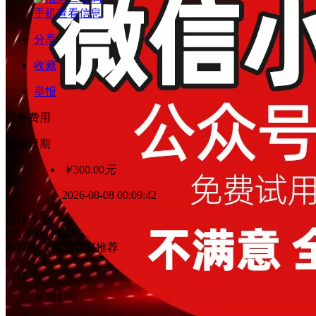
手机查看信息
分享
收藏
举报
服务费用
更新日期
￥
300.00
元
2026-08-08 00:09:42
新祎企服
021-80344956
新祎企服精品橱窗推荐
￥
188.00