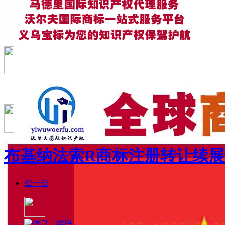
布基纳法索R商标注册转让续
扫一扫