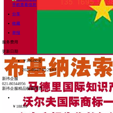
手机查看信息
分享
收藏
举报
服务费用
更新日期
￥
100.00
元
2026-08-07 05:29:03
新祎企服
021-80344956
新祎企服精品橱窗推荐
￥
188.00