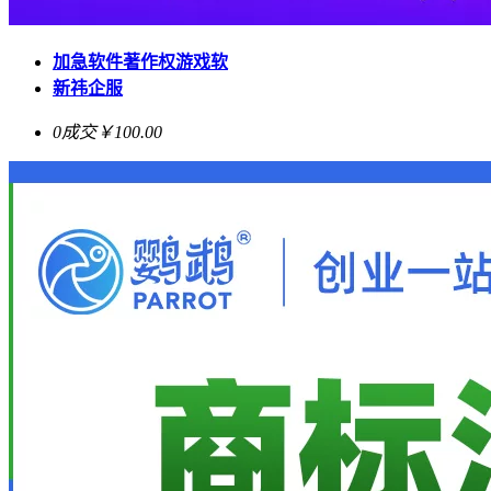
加急软件著作权游戏软
新祎企服
0成交
￥100.00