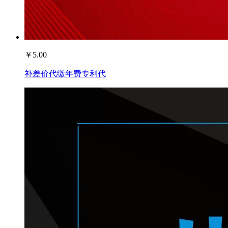
￥
5.00
补差价代缴年费专利代