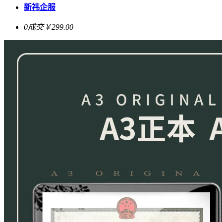
新祎企服
0成交
￥299.00