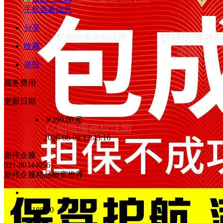
手机查看信息
分享
收藏
举报
服务费用
更新日期
￥
399.00
元
2026-08-08 17:43:16
新祎企服
021-80344956
新祎企服精品橱窗推荐
￥
188.00