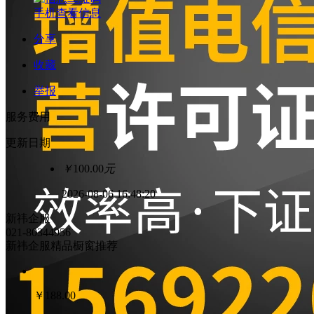
手机查看信息
分享
收藏
举报
服务费用
更新日期
￥
100.00
元
2026-08-06 16:48:20
新祎企服
021-80344956
新祎企服精品橱窗推荐
￥
188.00