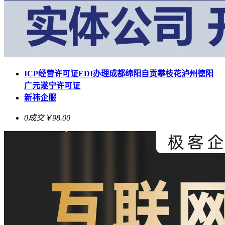
ICP经营许可证EDI办理成都绵阳自贡攀枝花泸州德阳
广元遂宁许可证
新祎企服
0成交
￥98.00