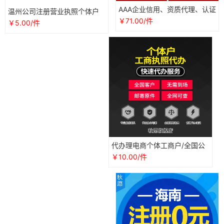
AAA企业信用、资质代理、认证
温州公司注册营业执照个体户
代办
电商代办认证地址异常解除挂
￥71.00/件
￥5.00/件
靠变更
代办理电商个体工商户/全国公
司营业执照/抖音企业店铺注册
￥10.00/件
认证用