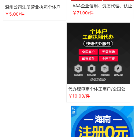
AAA企业信用、资质代理、认证
温州公司注册营业执照个体户
代办
电商代办认证地址异常解除挂
￥71.00/件
￥5.00/件
靠变更
代办理电商个体工商户/全国公
司营业执照/抖音企业店铺注册
￥10.00/件
认证用