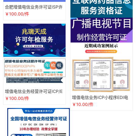
合肥增值电信业务许可证ISP许
可证因特网接入服务资质大公
￥100.00/件
司
增值电信业务经营许可证ICP/E
DI/ISP/IDC年检年审年报
增值电信业务ICP小程序EDI电
￥100.00/件
商平台ISP经营许可证电信增值
￥10.00/件
业务