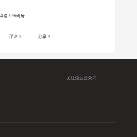
申请
/
95码号
评论
分享
0
9
关注企业公众号