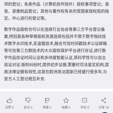
项的登记；各类作品（计算机软件除外）授权事项登记；录
音、录像制品登记；其他与著作权有关的受国家版权局的指
定，中心进行的登记等。
数字作品版权也可以在选择行业协会等第三方平台登记备
案,特别是各种草根版权资源选择包括并不限于数字指纹技
术数字水印技术,反盗载技术,融合可信时间戳技术公证邮箱
等可信第三方群技术的大众版权保护平台进行存证,进行数
字作品存证时间认证和多纬度智能认证,其科学性可以自主
验证对证.版权纠纷时,提供初步证据,需要时司法鉴定机构,提
高法律证据有效性,这是在欧洲发达国家已经盛行很多年,与
官方人工登记相互补充
点赞
0
反对
0
举报 0
收藏 0
评论
0
分享
16