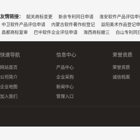
友情链接：
韶关商标变更
新余专利同日申请
淮安软件产品评估申
中卫软件产品评估申请
内蒙古软件著作权登记
益阳美术作品登记
昌都商标复审
巴中软件企业评估申请
海西商标撤三
白山专利同
快速导航
信息中心
荣誉资质
网站首页
产品中心
荣誉资质
公司简介
企业采购
诚信档案
企业地图
新闻中心
加入我们
管理入口