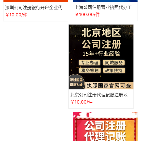
上海公司注册营业执照代办工
深圳公司注册银行开户企业代
商税务变更注销个独财务代理
理记账报税务零申报逾期做账
￥100.00/件
￥10.00/件
记账报税
外包财务
北京公司注册代理记账注册地
址营业执照代办账户财务规划
￥10.00/件
会计记账