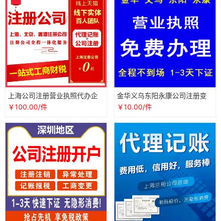
上海公司注册营业执照代办企
金华义乌东阳永康公司注册变
业变更工商税务注销财务代理
更注销营业执照代办记账报税
￥100.00/件
￥10.00/件
记账报税
财务异常