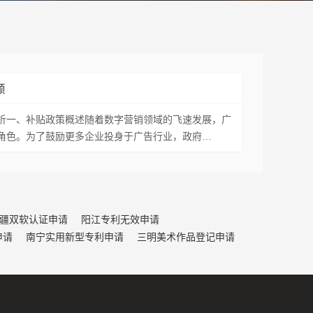
额
析一、补贴政策概述随着数字营销领域的飞速发展，广
角色。为了鼓励更多企业投身于广告行业，政府…
疆双软认证申请
阳江专利无效申请
申请
南宁实用新型专利申请
三明美术作品登记申请