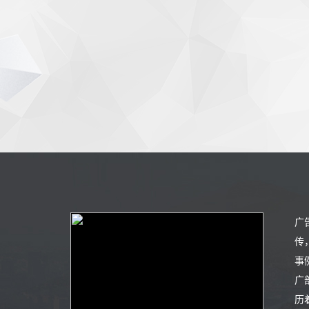
广
传
事
广
历