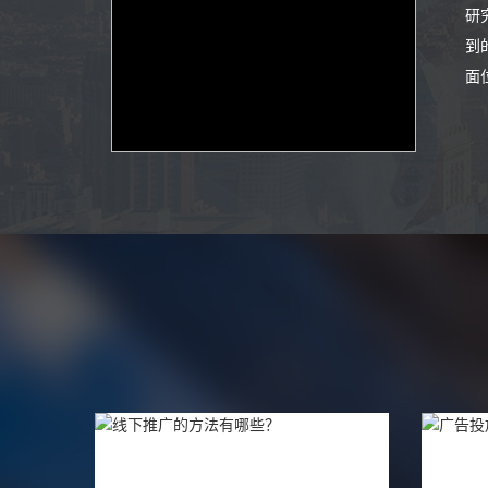
研
到
面