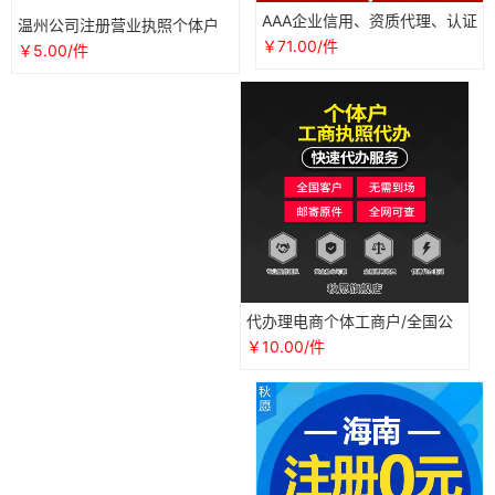
AAA企业信用、资质代理、认证
温州公司注册营业执照个体户
代办
电商代办认证地址异常解除挂
￥71.00/件
￥5.00/件
靠变更
代办理电商个体工商户/全国公
司营业执照/抖音企业店铺注册
￥10.00/件
认证用