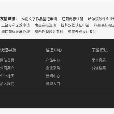
友情链接：
淮南文字作品登记申请
辽阳商标注册
哈尔滨软件企业
上饶专利无效申请
南昌商标注册
拉萨双软认证申请
扬州商标撤
海口商标续展办理
鸡西外观设计专利
娄底外观设计专利
快速导航
信息中心
荣誉资质
网站首页
产品中心
荣誉资质
公司简介
企业采购
诚信档案
企业地图
新闻中心
加入我们
管理入口