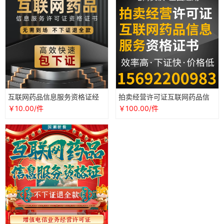
互联网药品信息服务资格证经
拍卖经营许可证互联网药品信
营性非经营增值电信许可证icp
息服务资格证书流程说明
￥10.00/件
￥100.00/件
edi办理