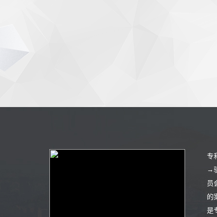
专
→
员
的
是