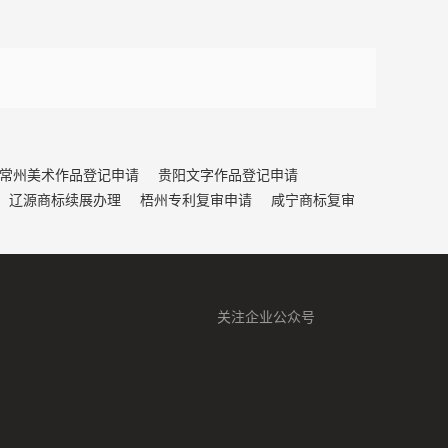
常州美术作品登记申请
贵阳文字作品登记申请
辽源商标续展办理
梧州专利复审申请
咸宁商标复审
关注企业公众号