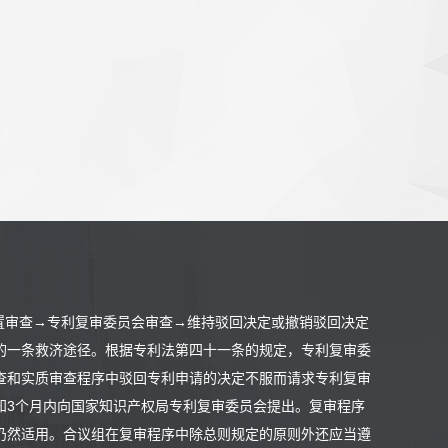
置审查→专利复审委员会审查→维持驳回决定或撤销驳回决定
的一条救济途径。根据专利法第四十一条的规定，专利复审委
查和实质审查程序中驳回专利申请的决定不服而请求专利复审
知3个月内向国家知识产权局专利复审委员会提出。复审程序
仍然适用。合议组在复审程序中除总则规定的原则外还应当遵