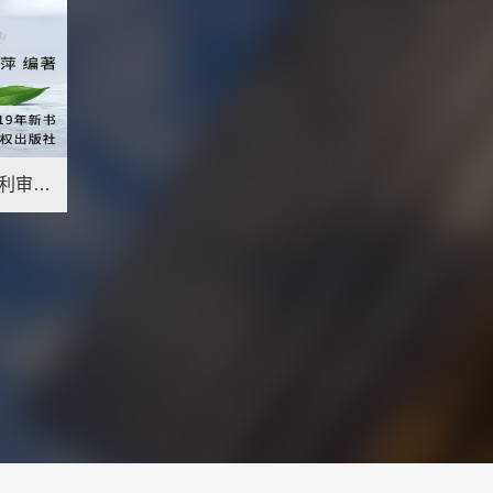
正版专利申请实务梁萍著专利审查专利复审典型案例集实用性和指导性为一体的工具类图书知识产权出版社9787513059305