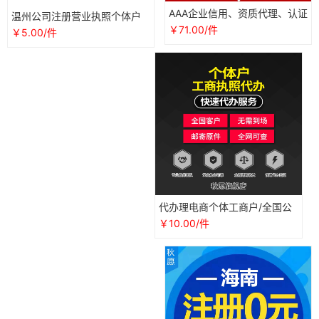
AAA企业信用、资质代理、认证
温州公司注册营业执照个体户
代办
电商代办认证地址异常解除挂
￥71.00/件
￥5.00/件
靠变更
代办理电商个体工商户/全国公
司营业执照/抖音企业店铺注册
￥10.00/件
认证用