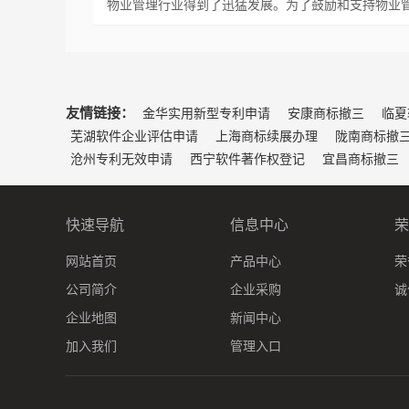
物业管理行业得到了迅猛发展。为了鼓励和支持物业
友情链接：
金华实用新型专利申请
安康商标撤三
临夏
芜湖软件企业评估申请
上海商标续展办理
陇南商标撤
沧州专利无效申请
西宁软件著作权登记
宜昌商标撤三
快速导航
信息中心
荣
网站首页
产品中心
荣
公司简介
企业采购
诚
企业地图
新闻中心
加入我们
管理入口