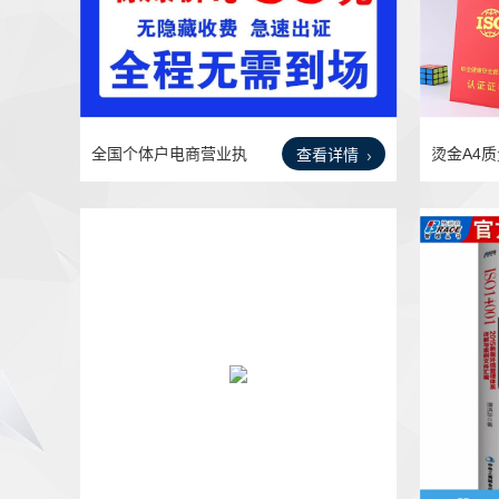
全国个体户电商营业执
烫金A4
查看详情
照代
证证