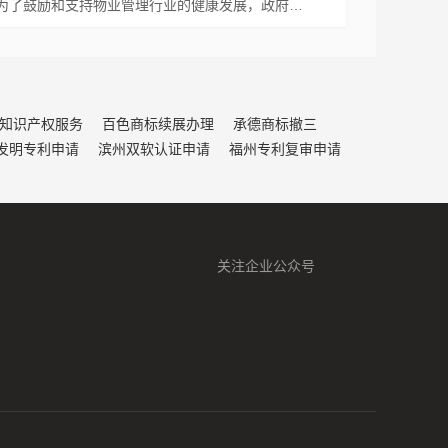
为了鼓励和支持物业管理行业的健康发展，政府…
知识产权服务
百色商标续展办理
承德商标撤三
发明专利申请
滨州双软认证申请
福州专利复审申请
关注企业公众号