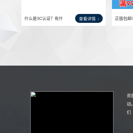
什么是3C认证？有什
正版包邮IS
查看详情
么作用
15新版
资
动
们