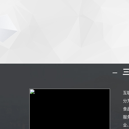
三
互
分
食
服
业