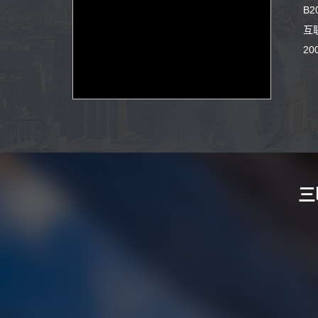
B
互
2
三