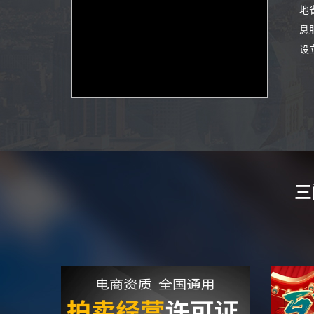
地
息
设
三