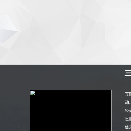
三
互
动
经
息
信