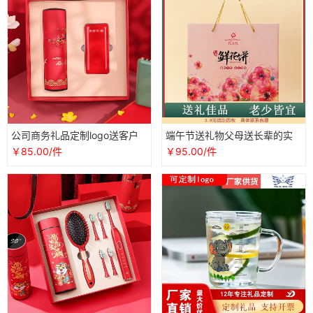
公司商务礼品定制logo送客户
端午节送礼物父母送长辈的实
员工福利老师生日实用创意高
用礼品公司团购员工福利吃的
￥85.00/件
￥95.00/件
档伴手礼
食品礼盒