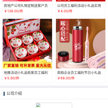
房地产公司礼物定制送客户员
公司员工福利活动小礼品实用
工福利礼品套装企业年会商务
抽奖品美容院开业大气宣传赠
￥138.00/件
￥4.00/件
伴手礼品
品随手礼
地推活动小礼品拓客员工福利
高档企业员工福利节日小礼品
礼物节日送礼礼物赠品酒席伴
定制高档礼物送女友闺蜜实用
￥5.90/件
￥68.00/件
手礼盒装
生日创意
公司介绍