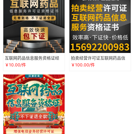
互联网药品信息服务资格证经
拍卖经营许可证互联网药品信
营性非经营增值电信许可证icp
息服务资格证书流程说明
￥10.00/件
￥100.00/件
edi办理