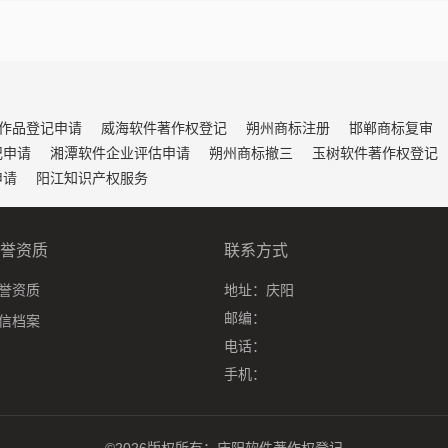
作品登记申请
威海软件著作权登记
朔州商标注册
邯郸商标复审
记申请
湘潭软件企业评估申请
朔州商标撤三
玉树软件著作权登记
申请
阳江知识产权服务
誉资质
联系方式
誉资质
地址：
庆阳
邮编：
信档案
电话：
手机：