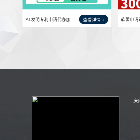
A1发明专利申请代办加
软著申请
查看详情
急软
作权
庆