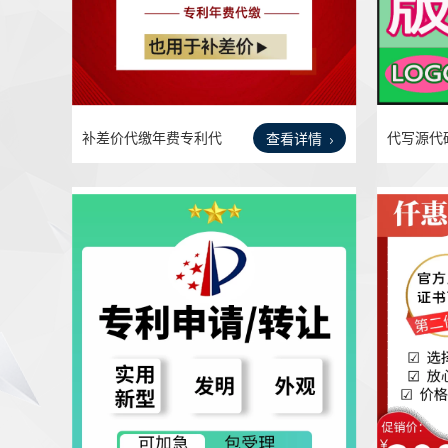
补差价代缴年费专利代
代写源代
查看详情
缴实
算机