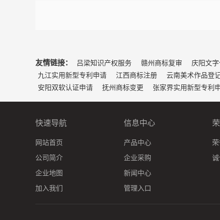
友情链接：
吕梁知识产权服务
赣州商标复审
庆阳文字
九江实用新型专利申请
江西商标注册
云南美术作品登
安阳双软认证申请
抚州商标变更
张家界实用新型专利
快速导航
信息中心
荣
网站首页
产品中心
荣
公司简介
企业采购
诚
企业地图
新闻中心
加入我们
管理入口