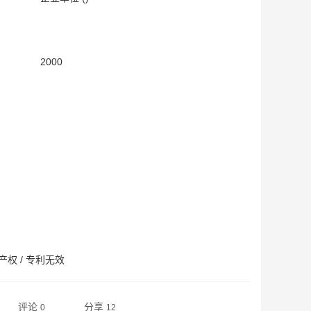
：
：
2000
产权
/
专利无效
评论
分享
0
12