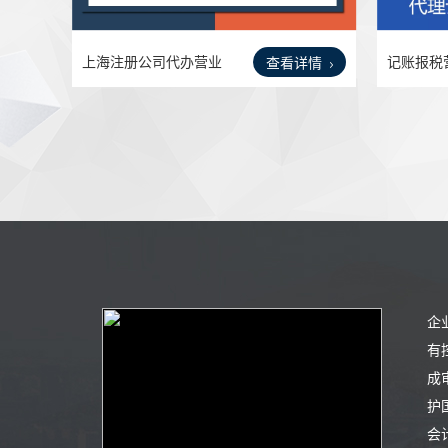
上海注册公司代办营业
记账报税
查看详情
执照
电商
企
有
成
护
会