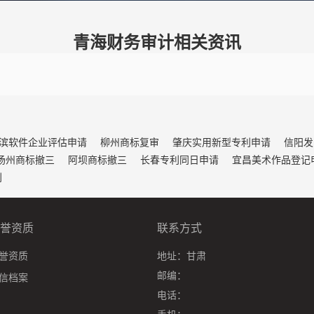
青海财务审计相关资讯
滨软件企业评估申请
柳州商标复审
肇庆实用新型专利申请
信阳发
扬州商标撤三
阿坝商标撤三
长春专利同日申请
宜昌美术作品登记
利
誉资质
联系方式
誉资质
地址：
甘肃
邮编：
信档案
电话：