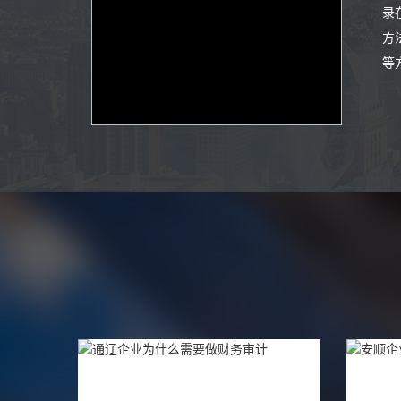
录
方
等