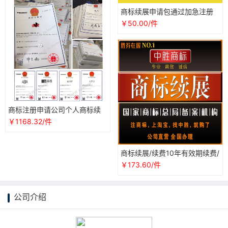
商标续展申请包通过加急注册
提交专业查询商标变更转让当
￥50.00/件
天受理
商标注册申请公司个人商标续
展续费变更加急商标代办理包
￥1168.32/件
通过下证
商标续展/续费10年有效期续费/
宽展续展/注册的商标到期
￥173.60/件
公司介绍