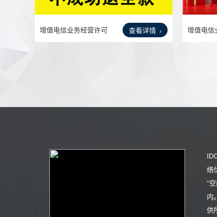
增值电信业务经营许可
增值电信
查看详情
证/E
证IC
I
络
“
内
供