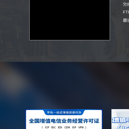
分
F
器