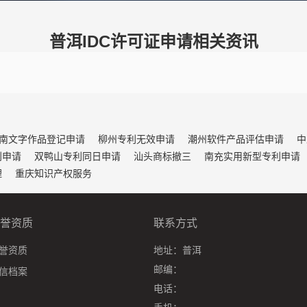
普洱IDC许可证申请相关资讯
南文字作品登记申请
柳州专利无效申请
潮州软件产品评估申请
中
利申请
双鸭山专利同日申请
汕头商标撤三
南充实用新型专利申请
理
重庆知识产权服务
誉资质
联系方式
誉资质
地址：
普洱
邮编：
信档案
电话：