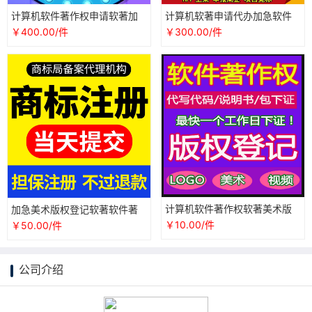
计算机软件著作权申请软著加
计算机软著申请代办加急软件
急APP软件版权申请美术版权登
著作权全包美术版权申请登记
￥400.00/件
￥300.00/件
记注册
转让注册
计算机软件著作权软著美术版
加急美术版权登记软著软件著
权登记软件测试报告商标注册
作权商标注册办理申请异议续
￥10.00/件
￥50.00/件
续展加急
展包通过
公司介绍