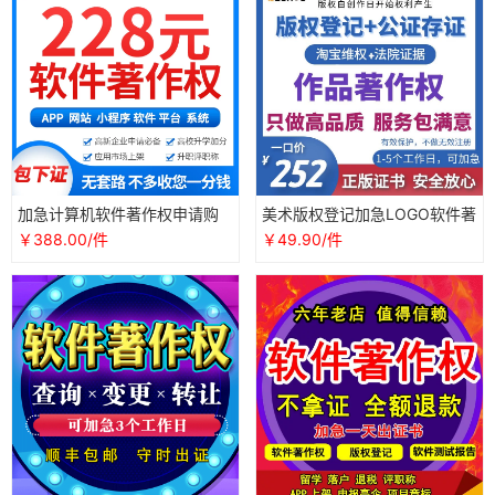
加急计算机软件著作权申请购
美术版权登记加急LOGO软件著
买国家APP小程序软著版权登记
作权证书申请视频文字图片保
￥388.00/件
￥49.90/件
全包
护包通过