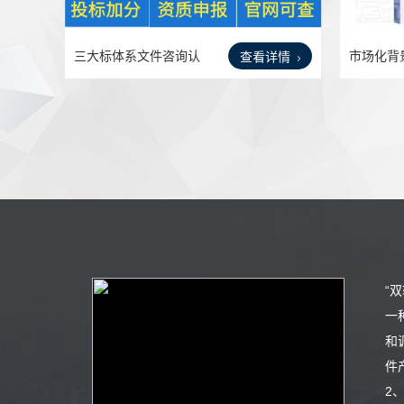
三大标体系文件咨询认
市场化背
查看详情
证企
证书
“
一
和
件
2