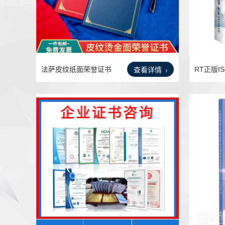
法萨皮纹纸面荣誉证书
RT正版IS
查看详情
定制
管理体