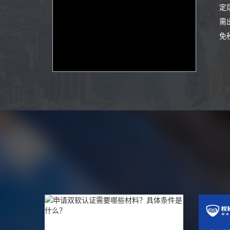
定
需
免