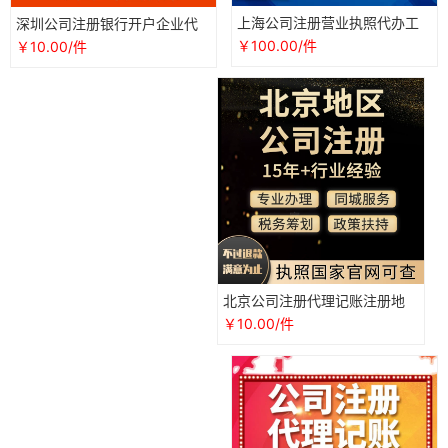
上海公司注册营业执照代办工
深圳公司注册银行开户企业代
商税务变更注销个独财务代理
理记账报税务零申报逾期做账
￥100.00/件
￥10.00/件
记账报税
外包财务
北京公司注册代理记账注册地
址营业执照代办账户财务规划
￥10.00/件
会计记账