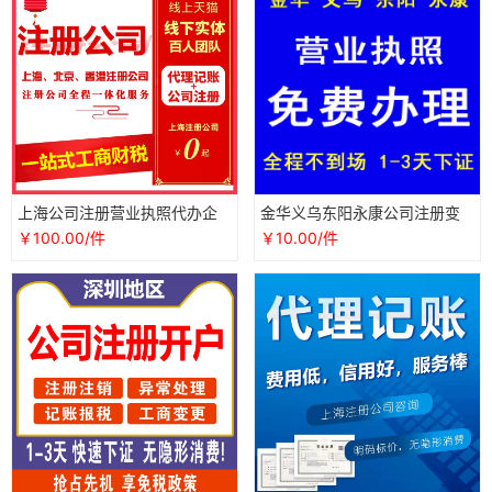
上海公司注册营业执照代办企
金华义乌东阳永康公司注册变
业变更工商税务注销财务代理
更注销营业执照代办记账报税
￥100.00/件
￥10.00/件
记账报税
财务异常