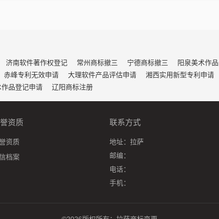
济南软件著作权登记
常州商标撤三
宁德商标撤三
阳泉美术作品
赤峰专利无效申请
大理软件产品评估申请
湘西实用新型专利申请
术作品登记申请
辽阳商标注册
誉资质
联系方式
誉资质
地址：
拉萨
邮编：
信档案
电话：
手机：