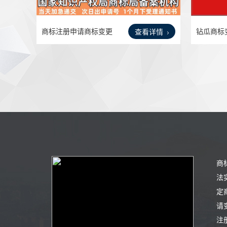
商标注册申请商标变更
钻瓜商标
查看详情
办理
址名
商
法
定
请
注