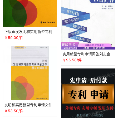
正版直发发明和实用新型专利
申请文件撰写案例剖析第3版/
￥59.00/件
专利申请文件撰写指导丛书吴
观乐知识产权
实用新型专利申请问答刘志会
编
￥95.58/件
发明和实用新型专利申请文件
撰写案例剖析第3版吴观乐
￥53.50/件