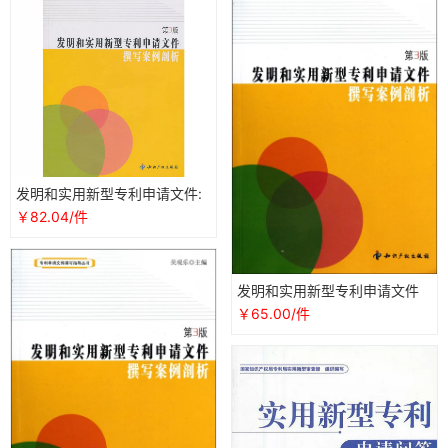
发明和实用新型专利申请文件:
撰写案例剖析第三版吴观乐知
￥82.04/件
识产权出版社
发明和实用新型专利申请文件
撰写案例剖析第3版吴观乐知识
￥65.00/件
产权正版书籍