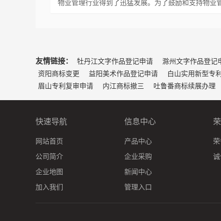
物业管理行业得到了迅猛发展。为了鼓励和支持物业
友情链接：
牡丹江文字作品登记申请
滁州文字作品登记
资阳商标变更
益阳美术作品登记申请
白山实用新型专
眉山专利复审申请
内江商标撤三
吐鲁番商标续展办理
快速导航
信息中心
荣
网站首页
产品中心
荣
公司简介
企业采购
诚
企业地图
新闻中心
加入我们
管理入口