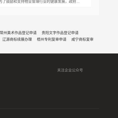
为了鼓励和支持物业管理行业的健康发展，政府…
常州美术作品登记申请
贵阳文字作品登记申请
辽源商标续展办理
梧州专利复审申请
咸宁商标复审
关注企业公众号