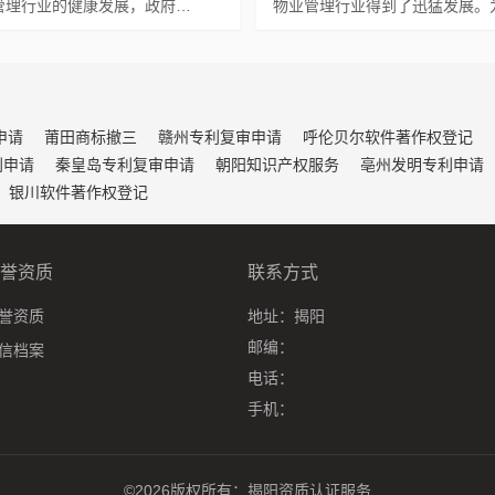
管理行业的健康发展，政府…
物业管理行业得到了迅猛发展。
申请
莆田商标撤三
赣州专利复审申请
呼伦贝尔软件著作权登记
利申请
秦皇岛专利复审申请
朝阳知识产权服务
亳州发明专利申请
银川软件著作权登记
誉资质
联系方式
誉资质
地址：
揭阳
邮编：
信档案
电话：
手机：
©2026版权所有：
揭阳资质认证服务