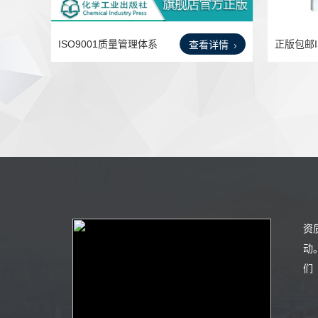
ISO9001质量管理体系
正版包邮I
查看详情
及认
管理
资
动
们