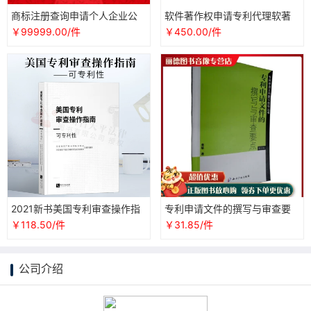
商标注册查询申请个人企业公
软件著作权申请专利代理软著
司加急专利版权著作权代理授
加急登记计算机软著代写
￥99999.00/件
￥450.00/件
权包通过
2021新书美国专利审查操作指
专利申请文件的撰写与审查要
南-可专利性国家知识产权局国
点正版现货直发
￥118.50/件
￥31.85/件
际合作司专利法实体法条解读
与适用专利申请与审查学术研
究参考书
公司介绍