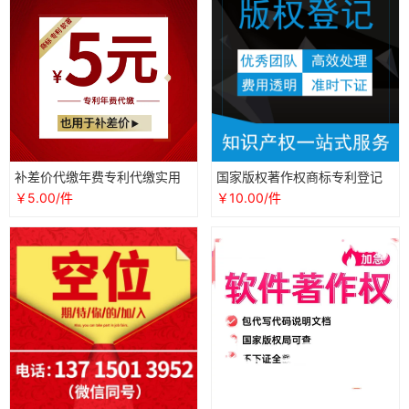
补差价代缴年费专利代缴实用
国家版权著作权商标专利登记
新型发明外观专利软件著作权
作品文字美术音乐游戏软件摄
￥5.00/件
￥10.00/件
商标注册
影保护