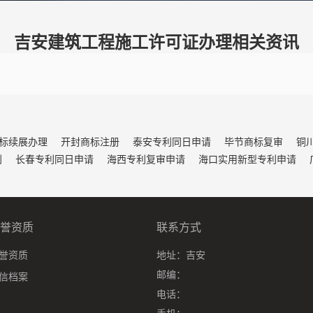
吉安建筑工程施工许可证办理相关资讯
标续展办理
开封商标注册
泰安专利同日申请
毕节商标复审
铜
利
长春专利同日申请
海西专利复审申请
海口实用新型专利申请
誉资质
联系方式
誉资质
地址：
吉安
邮编：
信档案
电话：