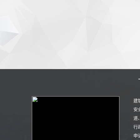
建
安
道
行
申