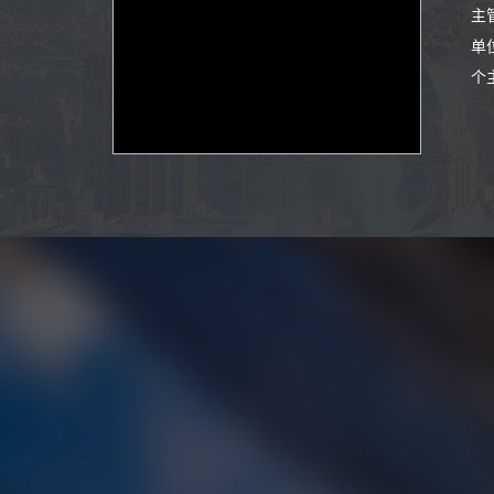
主
单
个