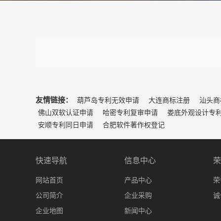
友情链接：
葫芦岛专利无效申请
大连商标注册
汕头商
佛山双软认证申请
哈密专利复审申请
娄底外观设计专
安顺专利同日申请
合肥软件著作权登记
快速导航
信息中心
荣
网站首页
产品中心
荣
公司简介
企业采购
诚
企业地图
新闻中心