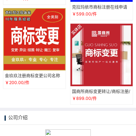
答辩
克拉玛依市商标注册在线申请
网报商标变更转让驳回复审撤
￥599.00/件
三续展
金玖玖注册商标变更公司名称
地址转让续展复审异议撤三异
￥200.00/件
议答辩
国商所商标变更转让/商标注册/
个人企业商标logo查询设计续
￥899.00/件
展
公司介绍