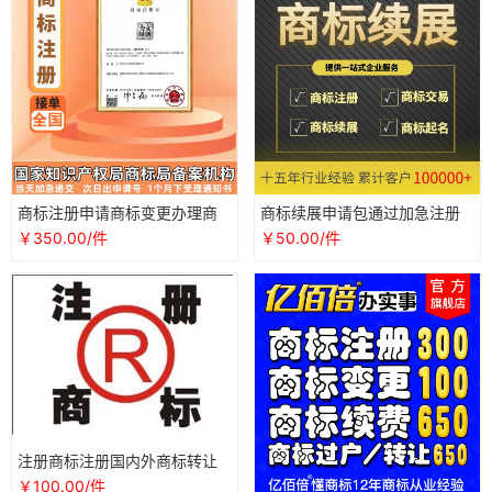
商标注册申请商标变更办理商
商标续展申请包通过加急注册
标续展商标转让软件著作权代
提交专业查询商标变更转让当
￥350.00/件
￥50.00/件
办商标
天受理
注册商标注册国内外商标转让
及商标变更商标续展商标复审
￥100.00/件