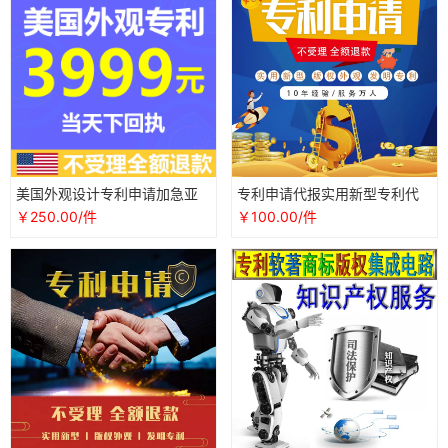
美国外观设计专利申请加急亚
专利申请代报实用新型专利代
马逊电商平台产品外观国际设
理外观设计专利撰写转让发明
￥250.00/件
￥100.00/件
计专利
专利购买